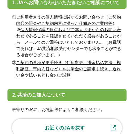
1. JAへお問い合わせいただきたいご相談について
①ご利用者さまの個人情報に関するお問い合わせ（
ご契約
内容の照会やご契約内容に沿った仕組みのご案内等
）
※
個人情報保護の観点およびご本人さまからのお問い合
わせであることを確認させていただく必要があることか
ら、メールでのご回答はいたしておりません。
（お電話
であれば、JA共済相談受付センターでも承ることができ
る場合がございます。）
②
ご契約の各種変更手続き（住所変更、掛金払込方法、権
利譲渡、車両入替など）や共済金のご請求手続き、返れ
い金や払いもどし金のご試算
2. 共済のご加入について
最寄りのJAに、お電話等によりご相談ください。
お近くのJAを探す