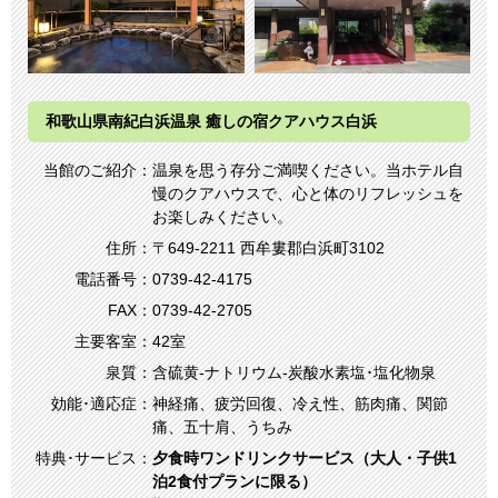
和歌山県南紀白浜温泉 癒しの宿クアハウス白浜
当館のご紹介：
温泉を思う存分ご満喫ください。当ホテル⾃
慢のクアハウスで、心と体のリフレッシュを
お楽しみください。
住所：
〒649-2211 ⻄牟婁郡白浜町3102
電話番号：
0739-42-4175
FAX：
0739-42-2705
主要客室：
42室
泉質：
含硫黄-ナトリウム-炭酸水素塩･塩化物泉
効能･適応症：
神経痛、疲労回復、冷え性、筋肉痛、関節
痛、五十肩、うちみ
特典･サービス：
夕食時ワンドリンクサービス（大人・子供1
泊2食付プランに限る）