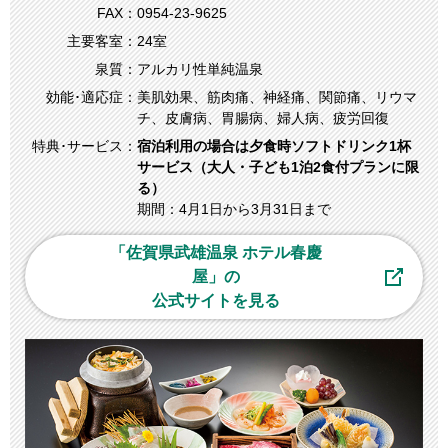
FAX：
0954-23-9625
主要客室：
24室
泉質：
アルカリ性単純温泉
効能･適応症：
美肌効果、筋肉痛、神経痛、関節痛、リウマ
チ、皮膚病、胃腸病、婦人病、疲労回復
特典･サービス：
宿泊利用の場合は夕食時ソフトドリンク1杯
サービス（大人・子ども1泊2食付プランに限
る）
期間：4月1日から3月31日まで
「佐賀県武雄温泉 ホテル春慶
屋」の
公式サイトを見る