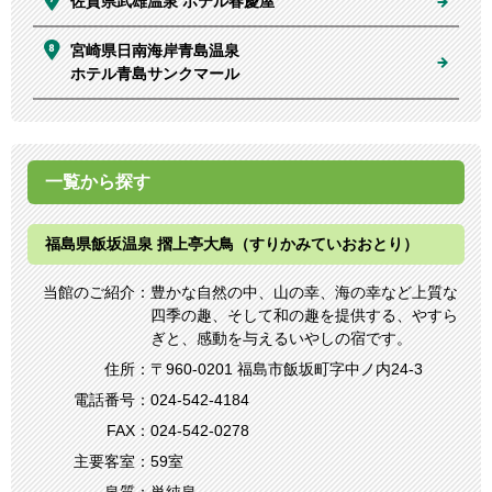
佐賀県武雄温泉
ホテル春慶屋
宮崎県日南海岸⻘島温泉
ホテル⻘島サンクマール
一覧から探す
福島県飯坂温泉 摺上亭大鳥（すりかみていおおとり）
当館のご紹介：
豊かな⾃然の中、山の幸、海の幸など上質な
四季の趣、そして和の趣を提供する、やすら
ぎと、感動を与えるいやしの宿です。
住所：
〒960-0201 福島市飯坂町字中ノ内24-3
電話番号：
024-542-4184
FAX：
024-542-0278
主要客室：
59室