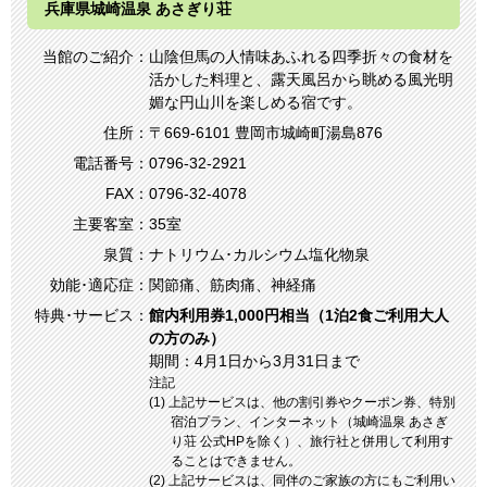
兵庫県城崎温泉 あさぎり荘
当館のご紹介：
山陰但馬の人情味あふれる四季折々の食材を
活かした料理と、露天風呂から眺める風光明
媚な円山川を楽しめる宿です。
住所：
〒669-6101 豊岡市城崎町湯島876
電話番号：
0796-32-2921
FAX：
0796-32-4078
主要客室：
35室
泉質：
ナトリウム･カルシウム塩化物泉
効能･適応症：
関節痛、筋肉痛、神経痛
特典･サービス：
館内利用券1,000円相当（1泊2食ご利用大人
の方のみ）
期間：4月1日から3月31日まで
注記
(1) 上記サービスは、他の割引券やクーポン券、特別
宿泊プラン、インターネット（城崎温泉 あさぎ
り荘 公式HPを除く）、旅行社と併用して利用す
ることはできません。
(2) 上記サービスは、同伴のご家族の方にもご利用い