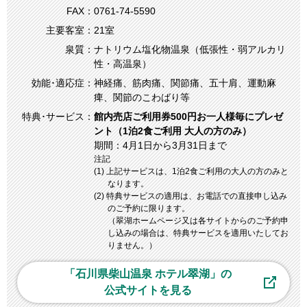
FAX：
0761-74-5590
主要客室：
21室
泉質：
ナトリウム塩化物温泉（低張性・弱アルカリ
性・高温泉）
効能･適応症：
神経痛、筋肉痛、関節痛、五十肩、運動麻
痺、関節のこわばり等
特典･サービス：
館内売店ご利用券500円お一人様毎にプレゼ
ント（1泊2食ご利用 大人の方のみ）
期間：4月1日から3月31日まで
注記
(1) 上記サービスは、1泊2食ご利用の大人の方のみと
なります。
(2) 特典サービスの適用は、お電話での直接申し込み
のご予約に限ります。
（翠湖ホームページ又は各サイトからのご予約申
し込みの場合は、特典サービスを適用いたしてお
りません。）
「石川県柴山温泉 ホテル翠湖」の
公式サイトを見る