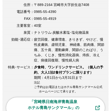
住所：
〒889-2164 宮崎市大字折⽣迫7408
電話番号：
0985-55-4390
FAX：
0985-55-4919
主要客室：
40室
泉質：
ナトリウム-炭酸水素塩･塩化物温泉
効能･適応症：
疲労回復、健康増進、きりきず、やけど、慢
性皮膚病、虚弱児童、 神経痛、筋肉痛、関節
痛、五十肩、運動麻痺、関節のこわばり、う
ちみ、くじき、慢性消化器病、痔疾、冷え
症、病後回復期、慢性婦人病
特典･サービス：
夕食時、ワンドリンクサービス。（個人の予
約、大人1泊2食付プランに限ります）
期間：4月1日から3月31日まで
注記
ご予約はお電話またはホテル青島サンクマール公式
ホームページにて承ります。
「宮崎県日南海岸⻘島温泉
ホテル⻘島サンクマール」の