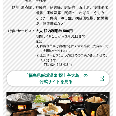
泉質：
単純泉
効能･適応症：
神経痛、筋肉痛、関節痛、五十肩、慢性消化
器病、運動麻痺、関節のこわばり、うちみ、
くじき、痔疾、冷え症、病後回復期、疲労回
復、健康増進など
特典･サービス：
大人 館内利用券 500円
期間：4月1日から3月31日まで
注記
(1) 館内利用券は宿泊代を除く館内施設（売店等）で
ご利用いただけます。
(2) 上記サービスは、お電話での予約のみとさせてい
ただきます。
（TEL:024‐542‐4184）
「福島県飯坂温泉 摺上亭大鳥」の
公式サイトを見る