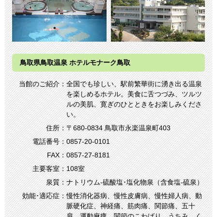
鳥取県鳥取温泉 ホテルモナーク鳥取
当館のご紹介：
全国でも珍しい、駅前繁華街に湧き出る温泉
を楽しめるホテル。美食に舌つづみ、ツルツ
ルの美肌、寛ぎのひとときをお楽しみくださ
い。
住所：
〒680-0834 鳥取市永楽温泉町403
電話番号：
0857-20-0101
FAX：
0857-27-8181
主要客室：
108室
泉質：
ナトリウム-硫酸塩･塩化物泉（含食塩-硫泉）
効能･適応症：
慢性消化器病、慢性皮膚病、慢性婦人病、動
脈硬化症、神経痛、筋肉痛、関節痛、五十
肩、運動麻痺、関節のこわばり、うちみ、く