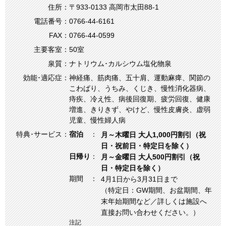
住所：
〒933-0133 ⾼岡市太⽥88-1
電話番号：
0766-44-6161
FAX：
0766-44-0599
主要客室：
50室
泉質：
ナトリウム･カルシウム塩化物泉
効能･適応症：
神経痛、筋肉痛、五十肩、運動麻痺、関節の
こわばり、うちみ、くじき、慢性消化器病、
痔疾、冷え性、病後回復期、疲労回復、健康
増進、きりきず、やけど、慢性皮膚炎、虚弱
児童、慢性婦人病
特典･サービス：
宿泊
月～木曜日 大人1,000円割引（祝
日・祝前日・特定日を除く）
日帰り
月～金曜日 大人500円割引（祝
日・特定日を除く）
期間
4月1日から3月31日まで
（特定日：GW期間、お盆期間、年
末年始期間など／詳しくは施設へ
直接お問い合わせください。）
注記