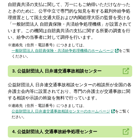
自賠責共済の支払に関して、万一にもご納得いただけなかった
ときのために、公平中立で専門的な知見を有する裁判外紛争処
理措置として国土交通大臣および内閣総理大臣の監督を受ける
「一般財団法人 自賠責保険・共済紛争処理機構」が設置されて
います。この機関は自賠責共済の支払に関する所要の調査を行
い、紛争の当事者に対して調停を行います。
連絡先（住所・電話番号）につきましては、
一般財団法人 自賠責保険・共済紛争処理機構のホームページ
をご覧
ください。
3. 公益財団法人 日弁連交通事故相談センター
公益財団法人 日弁連交通事故相談センターの相談所が全国の各
弁護士会内等に設置されており、専門の弁護士が交通事故に関
する相談や示談の斡旋を無料で行っています。
連絡先（住所・電話番号）につきましては、
公益財団法人 日弁連交通事故相談センターのホームページ
をご覧く
ださい。
4. 公益財団法人 交通事故紛争処理センター