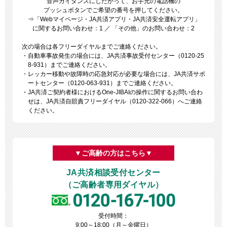
音声ガイダンスにしたがって、お手元の電話機の
プッシュボタンでご希望の番号を押してください。
⇒「Webマイページ・JA共済アプリ・JA共済安全運転アプリ」
に関するお問い合わせ：1 ／ 「その他」のお問い合わせ：2
次の場合は各フリーダイヤルまでご連絡ください。
・自動車事故発生の場合には、JA共済事故受付センター（
0120-25
8-931
）までご連絡ください。
・レッカー移動や故障時の応急対応が必要な場合には、JA共済サポ
ートセンター（
0120-063-931
）までご連絡ください。
・JA共済ご契約者様におけるOne-JIBAIの操作に関するお問い合わ
せは、JA共済自賠責フリーダイヤル（
0120-322-066
）へご連絡
ください。
▼ご高齢の方はこちら▼
JA共済相談受付センター
（ご高齢者専用ダイヤル）
受付時間：
9:00～18:00（月～金曜日）