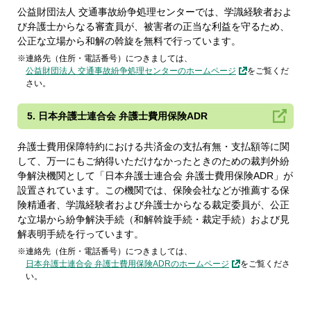
公益財団法人 交通事故紛争処理センターでは、学識経験者およ
び弁護士からなる審査員が、被害者の正当な利益を守るため、
公正な立場から和解の斡旋を無料で行っています。
連絡先（住所・電話番号）につきましては、
公益財団法人 交通事故紛争処理センターのホームページ
をご覧くだ
さい。
5. 日本弁護士連合会 弁護士費用保険ADR
弁護士費用保障特約における共済金の支払有無・支払額等に関
して、万一にもご納得いただけなかったときのための裁判外紛
争解決機関として「日本弁護士連合会 弁護士費用保険ADR」が
設置されています。この機関では、保険会社などが推薦する保
険精通者、学識経験者および弁護士からなる裁定委員が、公正
な立場から紛争解決手続（和解斡旋手続・裁定手続）および見
解表明手続を行っています。
連絡先（住所・電話番号）につきましては、
日本弁護士連合会 弁護士費用保険ADRのホームページ
をご覧くださ
い。