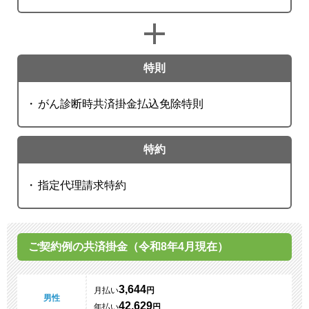
特則
がん診断時共済掛金払込免除特則
特約
指定代理請求特約
ご契約例の共済掛金（令和8年4月現在）
3,644
月払い
円
男性
42,629
年払い
円