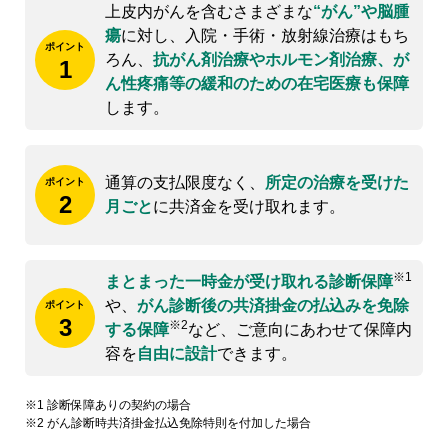
上皮内がんを含むさまざまな
“がん”や脳腫
瘍
に対し、入院・手術・放射線治療はもち
ポイント
ろん、
抗がん剤治療やホルモン剤治療、が
1
ん性疼痛等の緩和のための在宅医療も保障
します。
通算の支払限度なく、
所定の治療を受けた
ポイント
2
月ごと
に共済金を受け取れます。
※1
まとまった一時金が受け取れる診断保障
や、
がん診断後の共済掛金の払込みを免除
ポイント
3
※2
する保障
など、ご意向にあわせて保障内
容を
自由に設計
できます。
1 診断保障ありの契約の場合
2 がん診断時共済掛金払込免除特則を付加した場合