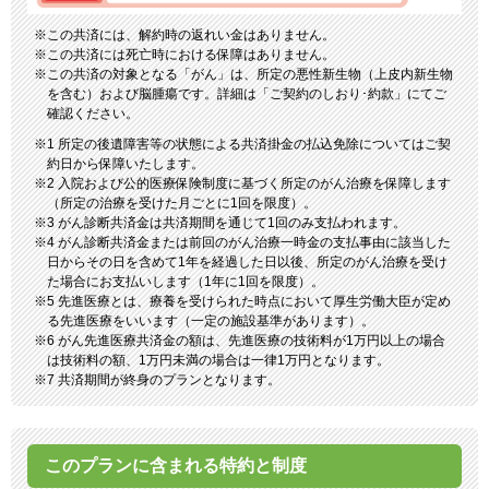
この共済には、解約時の返れい金はありません。
この共済には死亡時における保障はありません。
この共済の対象となる「がん」は、所定の悪性新生物（上皮内新生物
を含む）および脳腫瘍です。詳細は「ご契約のしおり･約款」にてご
確認ください。
1 所定の後遺障害等の状態による共済掛金の払込免除についてはご契
約日から保障いたします。
2 入院および公的医療保険制度に基づく所定のがん治療を保障します
（所定の治療を受けた月ごとに1回を限度）。
3 がん診断共済金は共済期間を通じて1回のみ支払われます。
4 がん診断共済金または前回のがん治療一時金の支払事由に該当した
日からその日を含めて1年を経過した日以後、所定のがん治療を受け
た場合にお支払いします（1年に1回を限度）。
5 先進医療とは、療養を受けられた時点において厚生労働大臣が定め
る先進医療をいいます（一定の施設基準があります）。
6 がん先進医療共済金の額は、先進医療の技術料が1万円以上の場合
は技術料の額、1万円未満の場合は一律1万円となります。
7 共済期間が終身のプランとなります。
このプランに含まれる特約と制度