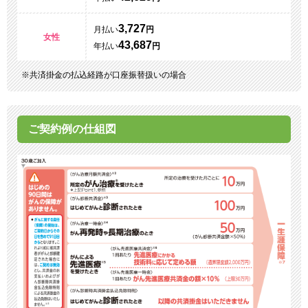
3,727
月払い
円
女性
43,687
年払い
円
共済掛金の払込経路が口座振替扱いの場合
ご契約例の仕組図