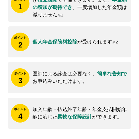
1
の増加が期待でき
、一度増加した年金額は
減りません
※1
ポイント
個人年金保険料控除
が
受けられます
※2
2
医師による診査は必要なく、
簡単な告知で
ポイント
3
お申込みいただけます。
加入年齢・払込終了年齢・年金支払開始年
ポイント
4
齢に応じた
柔軟な保障設計
ができます。