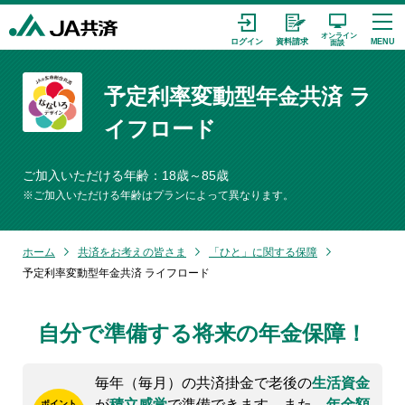
予定利率変動型年金共済 ラ
イフロード
ご加入いただける年齢：18歳～85歳
※ご加入いただける年齢はプランによって異なります。
ホーム
共済をお考えの皆さま
「ひと」に関する保障
予定利率変動型年金共済 ライフロード
自分で準備する将来の年金保障！
毎年（毎月）の共済掛金で老後の
生活資金
が
積立感覚
で準備できます。また、
年金額
ポイント