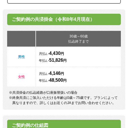
ご契約例の共済掛金（令和8年4月現在）
30歳～60歳
払込終了まで
4,430
月払い
円
男性
51,826
年払い
円
4,146
月払い
円
女性
48,500
年払い
円
共済掛金の払込経路が口座振替扱いの場合
終身共済にご加入いただける年齢は0歳～75歳です。プランによって
異なりますので、詳しくはお近くのJAまでお問い合わせください。
ご契約例の仕組図