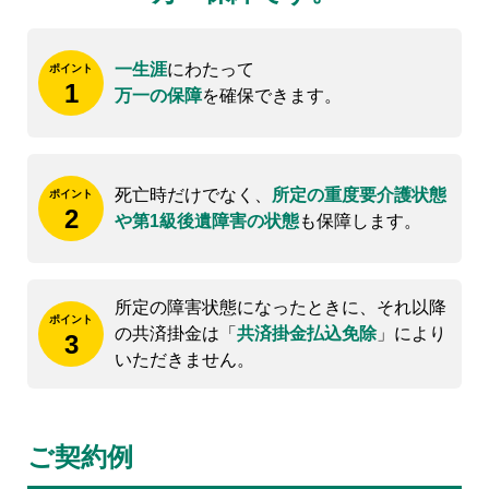
一生涯
にわたって
ポイント
1
万一の保障
を確保できます。
死亡時だけでなく、
所定の重度要介護状態
ポイント
2
や第1級後遺障害の状態
も保障します。
所定の障害状態になったときに、それ以降
ポイント
の共済掛金は「
共済掛金払込免除
」により
3
いただきません。
ご契約例