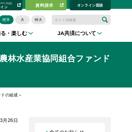
イページ｣に
資料請求​
オンライン⾯談
グイン
標準
大
特大
知る・楽しむ
JA共済について
～農林水産業協同組合ファンド
ンドの組成～
年3月26日