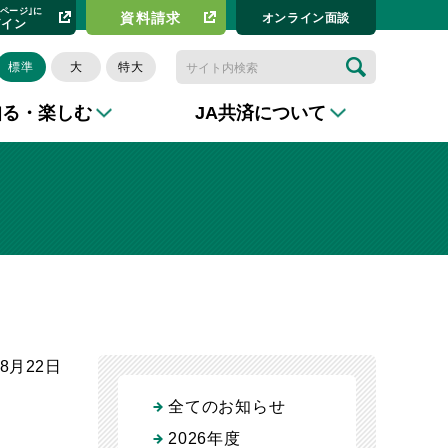
イページ｣に
資料請求​
オンライン⾯談
グイン
標準
大
特大
知る・楽しむ
JA共済について
年8月22日
全てのお知らせ
2026年度