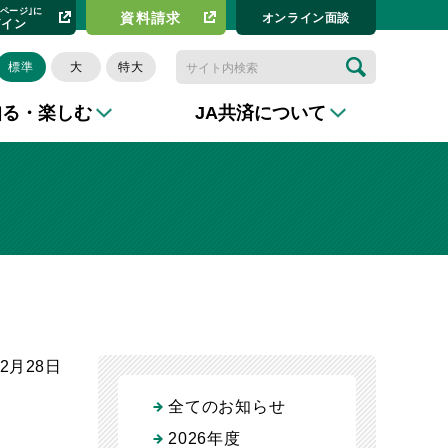
イページ｣に
資料請求​
オンライン⾯談
グイン
標準
大
特大
知る・楽しむ
JA共済について
12月28日
全てのお知らせ
2026年度