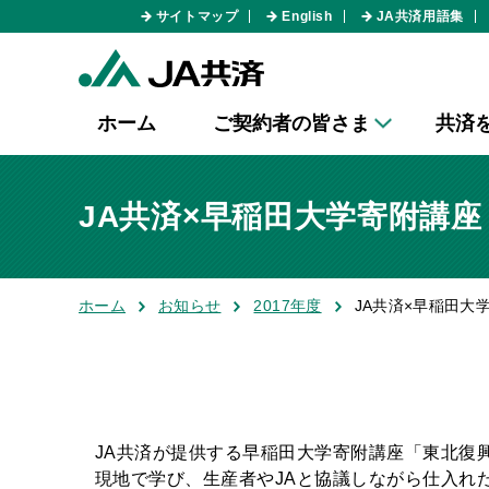
サイトマップ
English
JA共済用語集
ホーム
ご契約者の皆さま
共済
JA共済×早稲田大学寄附講座
ホーム
お知らせ
2017年度
JA共済×早稲田大
JA共済が提供する早稲田大学寄附講座「東北復
現地で学び、生産者やJAと協議しながら仕入れた