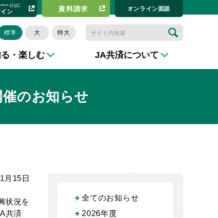
イページ｣に
資料請求​
オンライン⾯談
グイン
標準
大
特大
知る・楽しむ
JA共済について
』開催のお知らせ
11月15日
全てのお知らせ
興状況を
A共済
2026年度