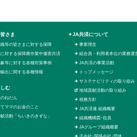
の皆さま
JA共済について
組織等の皆さまに対する保障
事業理念
ガに対する保障農作業中傷害共済
組合員・利用者本位の業務運
気象等に対する各種対策事例
JA共済の事業活動
物輸出に関する各種情報
トップメッセージ
サステナビリティの取り組み
楽しむ
地域貢献活動の取り組み
いのねだん
税務方針
めてママのお金のこと
JA共済連 組織概要
貢献活動「ちいきのきずな」
組織機構図･役員
JAグループ組織概要
子会社･関係会社･団体