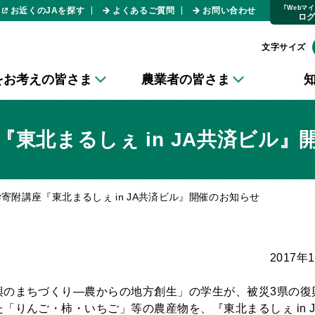
｢Webマ
お近くのJAを探す
よくあるご質問
お問い合わせ
ロ
文字サイズ
をお考えの皆さま
農業者の皆さま
『東北まるしぇ in JA共済ビル
学寄附講座『東北まるしぇ in JA共済ビル』開催のお知らせ
2017年
興のまちづくり—農からの地方創生」の学生が、被災3県の復
「りんご・柿・いちご」等の農産物を、『東北まるしぇ in J