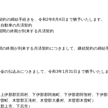
契約の締結手続きを、令和2年8月4日まで猶予いたします。
た自動車の共済契約
済期間の終期が到来する共済契約
済期間の終期が到来する共済契約につきまして、継続契約の締結
済掛金の払込みにつきまして、令和3年1月31日まで猶予いたし
、上伊那郡宮田村、下伊那郡阿南町、下伊那郡阿智村、下伊那
木曽町、木曽郡王滝村、木曽郡大桑村、木曽郡木曽町）
、郡上市、下呂市）