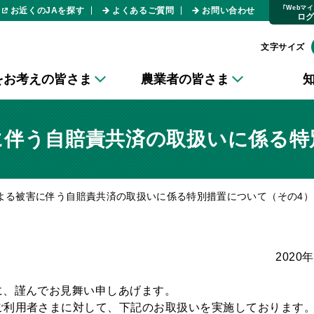
｢Webマ
お近くのJAを探す
よくあるご質問
お問い合わせ
ロ
文字サイズ
をお考えの皆さま
農業者の皆さま
に伴う自賠責共済の取扱いに係る特
による被害に伴う自賠責共済の取扱いに係る特別措置について（その4）
2020
に、謹んでお見舞い申しあげます。
ご利用者さまに対して、下記のお取扱いを実施しております