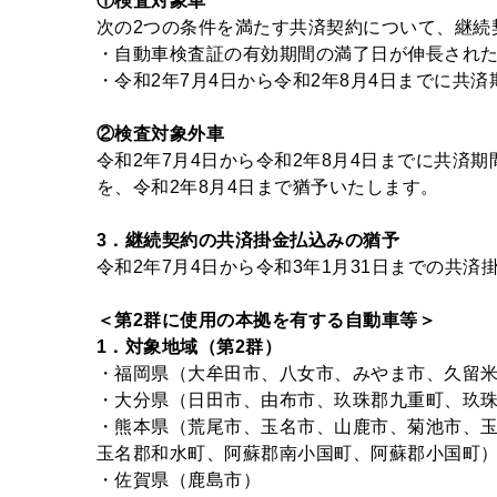
①
検査対象車
次の2つの条件を満たす共済契約について、継続
・自動車検査証の有効期間の満了日が伸長され
・令和2年7月4日から令和2年8月4日までに共
②
検査対象外車
令和2年7月4日から令和2年8月4日までに共
を、令和2年8月4日まで猶予いたします。
3
．継続契約の共済掛金払込みの猶予
令和2年7月4日から令和3年1月31日までの共
＜第2群に使用の本拠を有する自動車等＞
1
．対象地域（第2群）
・福岡県（大牟田市、八女市、みやま市、久留
・大分県（日田市、由布市、玖珠郡九重町、玖
・熊本県（荒尾市、玉名市、山鹿市、菊池市、
玉名郡和水町、阿蘇郡南小国町、阿蘇郡小国町
・佐賀県（鹿島市）