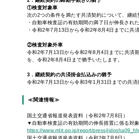
2
．継続契約の締結手続きの猶予
①
検査対象車
次の2つの条件を満たす共済契約について、継続
・自動車検査証の有効期間の満了日が伸長され
・令和2年7月13日から令和2年8月4日までに
②
検査対象外車
令和2年7月13日から令和2年8月4日までに共
を、令和2年8月4日まで猶予いたします。
3
．継続契約の共済掛金払込みの猶予
令和2年7月13日から令和3年1月31日までの共
≪関連情報≫
国土交通省報道発表資料（令和2年7月8日）
▼自動車検査証の有効期間の伸長措置に係る対
https://www.mlit.go.jp/report/press/jidosha09_
国土交通省報道発表資料（令和2年7月8日）