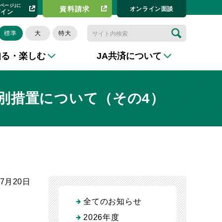
イページ｣に
資料請求​
オンライン⾯談
グイン
標準
大
特大
知る・楽しむ
JA共済について
別措置について（その4）
年7月20日
全てのお知らせ
。
2026年度