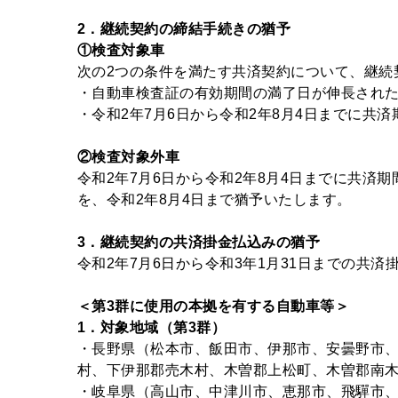
2
．継続契約の締結手続きの猶予
①
検査対象車
次の2つの条件を満たす共済契約について、継続
・自動車検査証の有効期間の満了日が伸長され
・令和2年7月6日から令和2年8月4日までに共
②
検査対象外車
令和2年7月6日から令和2年8月4日までに共
を、令和2年8月4日まで猶予いたします。
3
．継続契約の共済掛金払込みの猶予
令和2年7月6日から令和3年1月31日までの共
＜第3群に使用の本拠を有する自動車等＞
1
．対象地域（第3群）
・長野県（松本市、飯田市、伊那市、安曇野市
村、下伊那郡売木村、木曽郡上松町、木曽郡南
・岐阜県（高山市、中津川市、恵那市、飛驒市