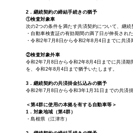
2
．継続契約の締結手続きの猶予
①
検査対象車
次の2つの条件を満たす共済契約について、継続
・自動車検査証の有効期間の満了日が伸長され
・令和2年7月8日から令和2年8月4日までに共
②
検査対象外車
令和2年7月8日から令和2年8月4日までに共
を、令和2年8月4日まで猶予いたします。
3
．継続契約の共済掛金払込みの猶予
令和2年7月8日から令和3年1月31日までの共
＜第4群に使用の本拠を有する自動車等＞
1
．対象地域（第4群）
・島根県（江津市）