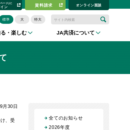
イページ｣に
資料請求​
オンライン⾯談
グイン
標準
大
特大
知る・楽しむ
JA共済について
て
年9月30日
全てのお知らせ
受け、受
2026年度