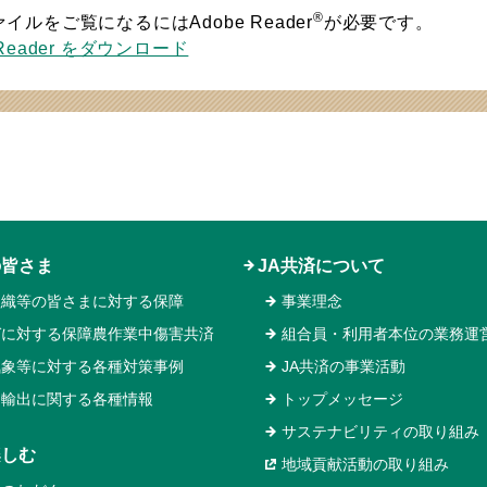
®
ァイルをご覧になるにはAdobe Reader
が必要です。
 Reader をダウンロード
の皆さま
JA共済について
組織等の皆さまに対する保障
事業理念
ガに対する保障農作業中傷害共済
組合員・利用者本位の業務運
気象等に対する各種対策事例
JA共済の事業活動
物輸出に関する各種情報
トップメッセージ
サステナビリティの取り組み
楽しむ
地域貢献活動の取り組み