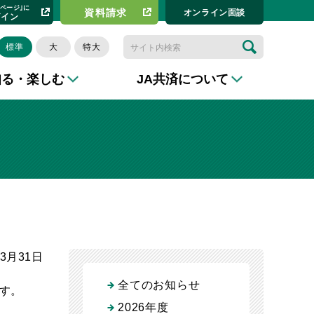
イページ｣に
資料請求​
オンライン⾯談
グイン
標準
大
特大
知る・楽しむ
JA共済について
年3月31日
全てのお知らせ
す。
2026年度