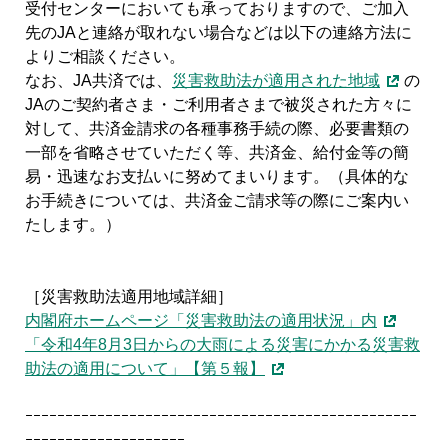
受付センターにおいても承っておりますので、ご加入
先のJAと連絡が取れない場合などは以下の連絡方法に
よりご相談ください。
なお、JA共済では、
災害救助法が適用された地域
の
JAのご契約者さま・ご利用者さまで被災された方々に
対して、共済金請求の各種事務手続の際、必要書類の
一部を省略させていただく等、共済金、給付金等の簡
易・迅速なお支払いに努めてまいります。（具体的な
お手続きについては、共済金ご請求等の際にご案内い
たします。）
［災害救助法適用地域詳細］
内閣府ホームページ「災害救助法の適用状況」内
「令和4年8月3日からの大雨による災害にかかる災害救
助法の適用について」【第５報】
ｰｰｰｰｰｰｰｰｰｰｰｰｰｰｰｰｰｰｰｰｰｰｰｰｰｰｰｰｰｰｰｰｰｰｰｰｰｰｰｰｰｰｰｰｰｰｰｰｰ
ｰｰｰｰｰｰｰｰｰｰｰｰｰｰｰｰｰｰｰｰ