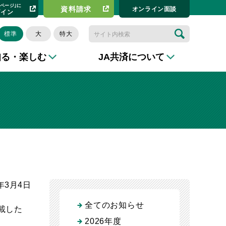
イページ｣に
資料請求​
オンライン⾯談
グイン
標準
大
特大
知る・楽しむ
JA共済について
6年3月4日
全てのお知らせ
載した
2026年度