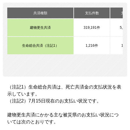
共済種類
支払件数
支払
建物更生共済
319,191件
5,29
生命総合共済（注記1）
1,216件
197
（注記1）生命総合共済は、死亡共済金の支払状況を表
示しています。
（注記2）7月15日現在のお支払い状況です。
建物更生共済にかかる主な被災県のお支払い状況につ
いては次のとおりです。