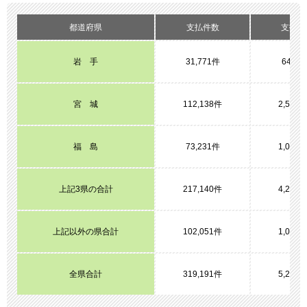
都道府県
支払件数
支払金
岩 手
31,771件
648億
宮 城
112,138件
2,582
福 島
73,231件
1,037
上記3県の合計
217,140件
4,268
上記以外の県合計
102,051件
1,023
全県合計
319,191件
5,292