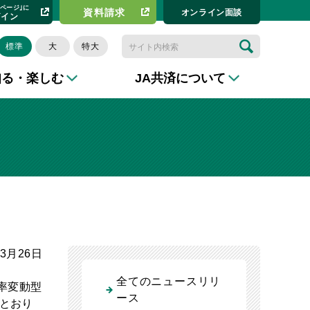
イページ｣に
資料請求​
オンライン⾯談
グイン
標準
大
特大
知る・楽しむ
JA共済について
年3月26日
全てのニュースリリ
率変動型
ース
とおり