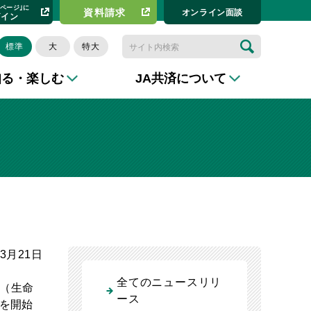
イページ｣に
資料請求​
オンライン⾯談
グイン
標準
大
特大
知る・楽しむ
JA共済について
年3月21日
全てのニュースリリ
済（生命
ース
を開始