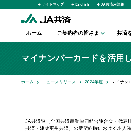
サイトマップ
English
JA共済用語集
ホーム
ご契約者の皆さま
共済
マイナンバーカードを活用
ホーム
ニュースリリース
2024年度
マイナン
JA共済連（全国共済農業協同組合連合会・代表理
共済・建物更生共済）の新契約時における本人