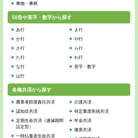
事物・事柄
50音や英字・数字から探す
あ行
ま行
か行
や行
さ行
ら行
た行
わ行
な行
英字・数字
は行
各種共済から探す
農業者賠償責任共済
介護共済
認知症共済
特定重度疾病共済
定期生命共済（逓減期間
年金共済
設定型）
傷害共済
一時払養老生命共済