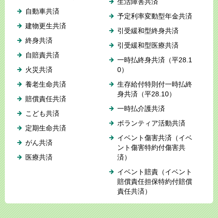
生活障害共済
自動車共済
予定利率変動型年金共済
建物更生共済
引受緩和型終身共済
終身共済
引受緩和型医療共済
自賠責共済
一時払終身共済（平28.1
火災共済
0）
養老生命共済
生存給付特則付一時払終
身共済（平28.10）
賠償責任共済
一時払介護共済
こども共済
ボランティア活動共済
定期生命共済
イベント傷害共済（イベ
がん共済
ント傷害特約付傷害共
医療共済
済）
イベント賠責（イベント
賠償責任担保特約付賠償
責任共済）