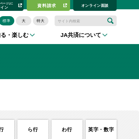
イページ｣に
資料請求​
オンライン⾯談
グイン
標準
大
特大
知る・楽しむ
JA共済について
行
ら行
わ行
英字・数字