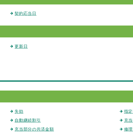
契約応当日
更新日
失効
指定
自動継続割引
充当
充当部分の共済金額
修理