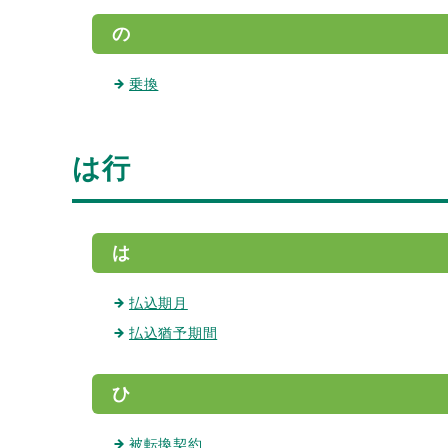
の
乗換
は行
は
払込期月
払込猶予期間
ひ
被転換契約