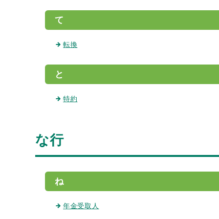
て
転換
と
特約
な行
ね
年金受取人