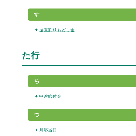
す
据置割りもどし金
た行
ち
中途給付金
つ
月応当日