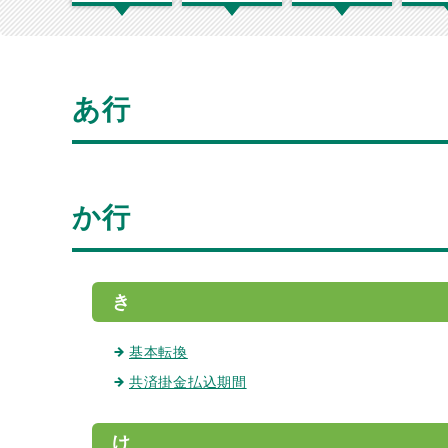
あ行
か行
き
基本転換
共済掛金払込期間
け