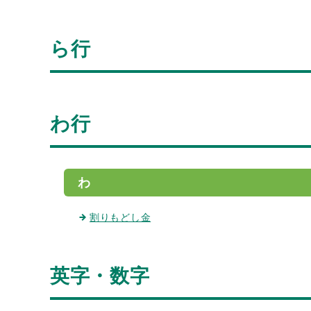
ら行
わ行
わ
割りもどし金
英字・数字