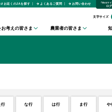
｢Webマ
お近くのJAを探す
よくあるご質問
お問い合わせ
ロ
文字サイズ
をお考えの皆さま
農業者の皆さま
た行
な行
は行
ま行
や