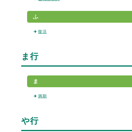
ふ
復活
ま行
ま
満期
や行