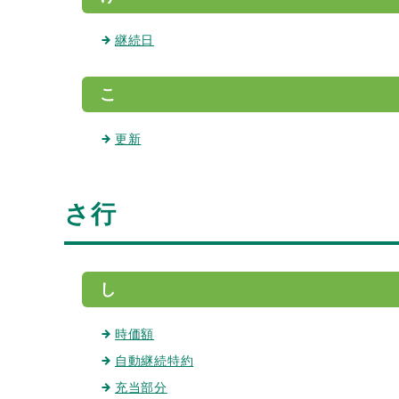
継続日
こ
更新
さ行
し
時価額
自動継続特約
充当部分