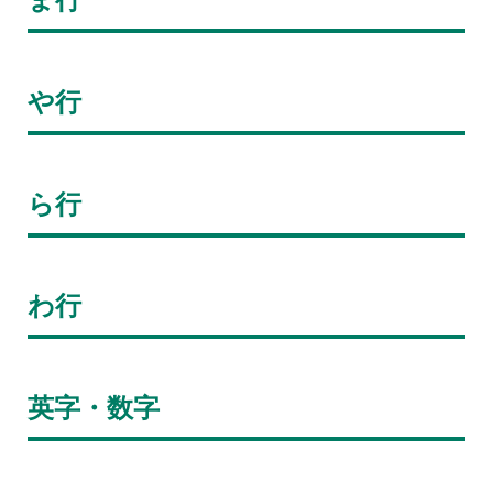
や行
ら行
わ行
英字・数字