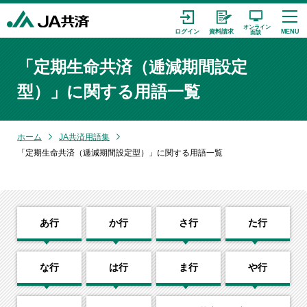
「定期生命共済（逓減期間設定
型）」に関する用語一覧
ホーム
JA共済用語集
「定期生命共済（逓減期間設定型）」に関する用語一覧
あ行
か行
さ行
た行
な行
は行
ま行
や行