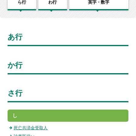
ら行
わ行
英字・数字
あ行
か行
さ行
し
死亡共済金受取人