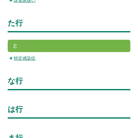
診査医扱い
た行
と
特定感染症
な行
は行
ま行