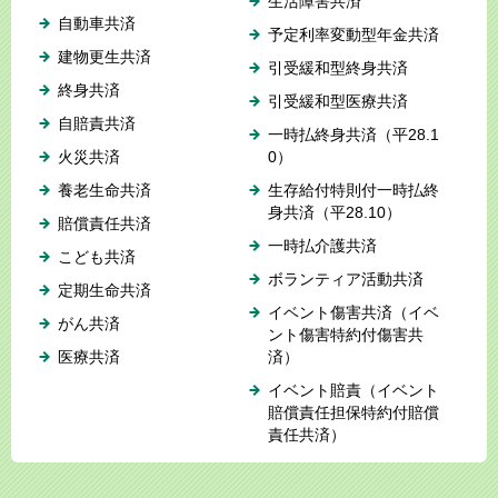
生活障害共済
自動車共済
予定利率変動型年金共済
建物更生共済
引受緩和型終身共済
終身共済
引受緩和型医療共済
自賠責共済
一時払終身共済（平28.1
火災共済
0）
養老生命共済
生存給付特則付一時払終
身共済（平28.10）
賠償責任共済
一時払介護共済
こども共済
ボランティア活動共済
定期生命共済
イベント傷害共済（イベ
がん共済
ント傷害特約付傷害共
医療共済
済）
イベント賠責（イベント
賠償責任担保特約付賠償
責任共済）