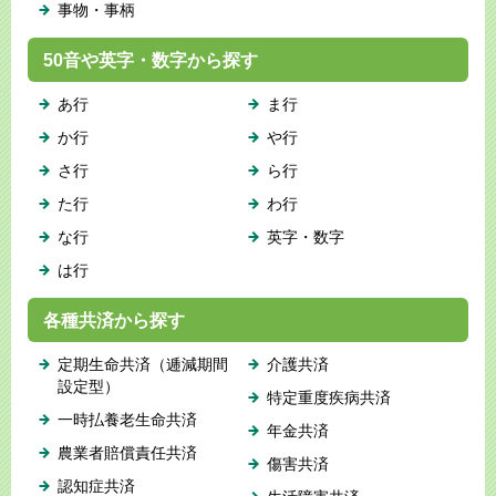
事物・事柄
50音や英字・数字から探す
あ行
ま行
か行
や行
さ行
ら行
た行
わ行
な行
英字・数字
は行
各種共済から探す
定期生命共済（逓減期間
介護共済
設定型）
特定重度疾病共済
一時払養老生命共済
年金共済
農業者賠償責任共済
傷害共済
認知症共済