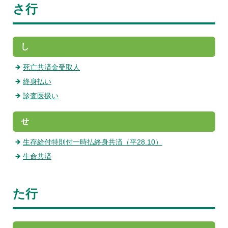
さ行
し
死亡共済金受取人
終身払い
診査医扱い
せ
生存給付特則付一時払終身共済（平28.10）
生命共済
た行