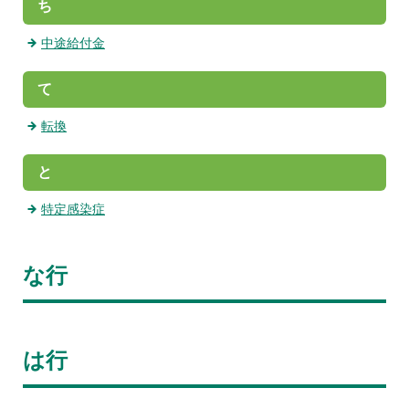
ち
中途給付金
て
転換
と
特定感染症
な行
は行