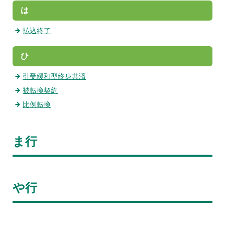
は
払込終了
ひ
引受緩和型終身共済
被転換契約
比例転換
ま行
や行