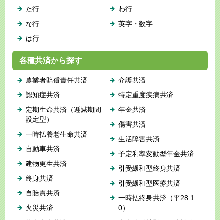
た行
わ行
な行
英字・数字
は行
各種共済から探す
農業者賠償責任共済
介護共済
認知症共済
特定重度疾病共済
定期生命共済（逓減期間
年金共済
設定型）
傷害共済
一時払養老生命共済
生活障害共済
自動車共済
予定利率変動型年金共済
建物更生共済
引受緩和型終身共済
終身共済
引受緩和型医療共済
自賠責共済
一時払終身共済（平28.1
火災共済
0）