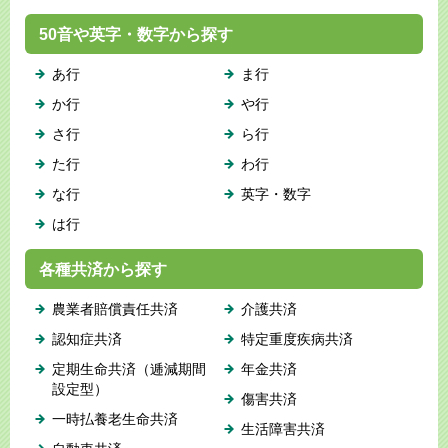
50音や英字・数字から探す
あ行
ま行
か行
や行
さ行
ら行
た行
わ行
な行
英字・数字
は行
各種共済から探す
農業者賠償責任共済
介護共済
認知症共済
特定重度疾病共済
定期生命共済（逓減期間
年金共済
設定型）
傷害共済
一時払養老生命共済
生活障害共済