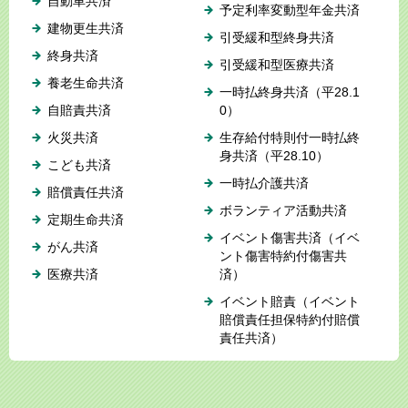
自動車共済
予定利率変動型年金共済
建物更生共済
引受緩和型終身共済
終身共済
引受緩和型医療共済
養老生命共済
一時払終身共済（平28.1
自賠責共済
0）
火災共済
生存給付特則付一時払終
身共済（平28.10）
こども共済
一時払介護共済
賠償責任共済
ボランティア活動共済
定期生命共済
イベント傷害共済（イベ
がん共済
ント傷害特約付傷害共
医療共済
済）
イベント賠責（イベント
賠償責任担保特約付賠償
責任共済）