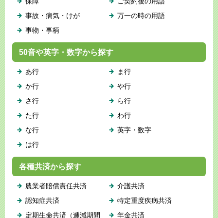
保障
ご契約後の用語
事故・病気・けが
万一の時の用語
事物・事柄
50音や英字・数字から探す
あ行
ま行
か行
や行
さ行
ら行
た行
わ行
な行
英字・数字
は行
各種共済から探す
農業者賠償責任共済
介護共済
認知症共済
特定重度疾病共済
定期生命共済（逓減期間
年金共済