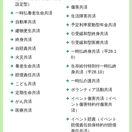
設定型）
傷害共済
一時払養老生命共済
生活障害共済
自動車共済
予定利率変動型年金共済
建物更生共済
引受緩和型終身共済
終身共済
引受緩和型医療共済
自賠責共済
一時払終身共済（平28.1
火災共済
0）
養老生命共済
生存給付特則付一時払終
身共済（平28.10）
賠償責任共済
一時払介護共済
こども共済
ボランティア活動共済
定期生命共済
イベント傷害共済（イベ
がん共済
ント傷害特約付傷害共
医療共済
済）
イベント賠責（イベント
賠償責任担保特約付賠償
責任共済）