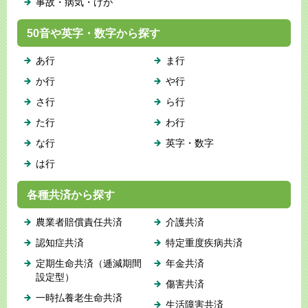
事故・病気・けが
50音や英字・数字から探す
あ行
ま行
か行
や行
さ行
ら行
た行
わ行
な行
英字・数字
は行
各種共済から探す
農業者賠償責任共済
介護共済
認知症共済
特定重度疾病共済
定期生命共済（逓減期間
年金共済
設定型）
傷害共済
一時払養老生命共済
生活障害共済