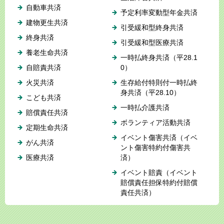
自動車共済
予定利率変動型年金共済
建物更生共済
引受緩和型終身共済
終身共済
引受緩和型医療共済
養老生命共済
一時払終身共済（平28.1
自賠責共済
0）
火災共済
生存給付特則付一時払終
身共済（平28.10）
こども共済
一時払介護共済
賠償責任共済
ボランティア活動共済
定期生命共済
イベント傷害共済（イベ
がん共済
ント傷害特約付傷害共
医療共済
済）
イベント賠責（イベント
賠償責任担保特約付賠償
責任共済）