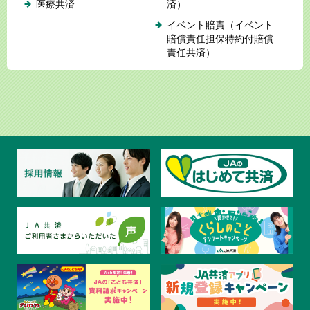
医療共済
済）
イベント賠責（イベント
賠償責任担保特約付賠償
責任共済）