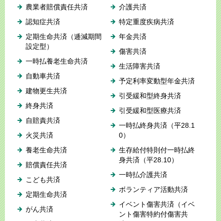
農業者賠償責任共済
介護共済
認知症共済
特定重度疾病共済
定期生命共済（逓減期間
年金共済
設定型）
傷害共済
一時払養老生命共済
生活障害共済
自動車共済
予定利率変動型年金共済
建物更生共済
引受緩和型終身共済
終身共済
引受緩和型医療共済
自賠責共済
一時払終身共済（平28.1
火災共済
0）
養老生命共済
生存給付特則付一時払終
身共済（平28.10）
賠償責任共済
一時払介護共済
こども共済
ボランティア活動共済
定期生命共済
イベント傷害共済（イベ
がん共済
ント傷害特約付傷害共