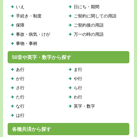
いえ
日にち・期間
手続き・制度
ご契約に関しての用語
保障
ご契約後の用語
事故・病気・けが
万一の時の用語
事物・事柄
50音や英字・数字から探す
あ行
ま行
か行
や行
さ行
ら行
た行
わ行
な行
英字・数字
は行
各種共済から探す