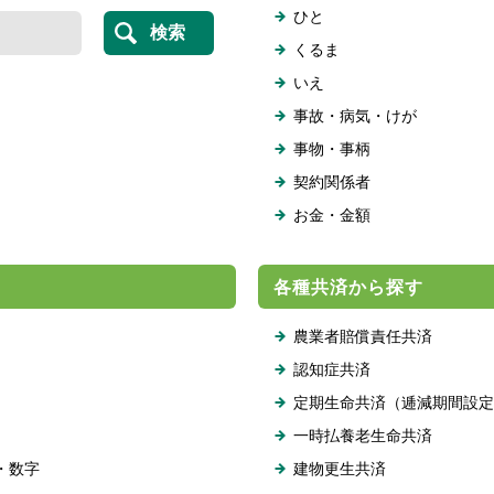
ひと
くるま
いえ
事故・病気・けが
事物・事柄
契約関係者
お金・金額
各種共済から探す
農業者賠償責任共済
認知症共済
定期生命共済（逓減期間設定
一時払養老生命共済
・数字
建物更生共済