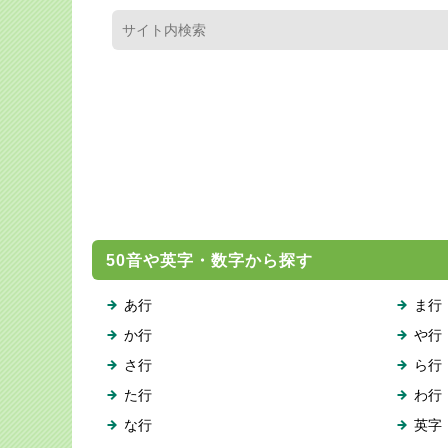
50音や英字・数字から探す
あ行
ま行
か行
や行
さ行
ら行
た行
わ行
な行
英字