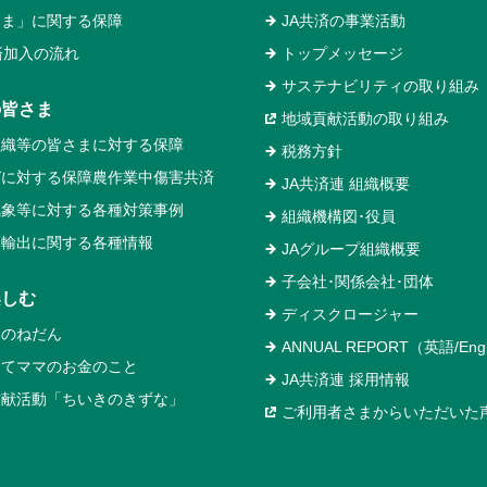
るま」に関する保障
JA共済の事業活動
済加入の流れ
トップメッセージ
サステナビリティの取り組み
の皆さま
地域貢献活動の取り組み
組織等の皆さまに対する保障
税務方針
ガに対する保障農作業中傷害共済
JA共済連 組織概要
気象等に対する各種対策事例
組織機構図･役員
物輸出に関する各種情報
JAグループ組織概要
子会社･関係会社･団体
楽しむ
ディスクロージャー
いのねだん
ANNUAL REPORT（英語/Engl
めてママのお金のこと
JA共済連 採用情報
貢献活動「ちいきのきずな」
ご利用者さまからいただいた