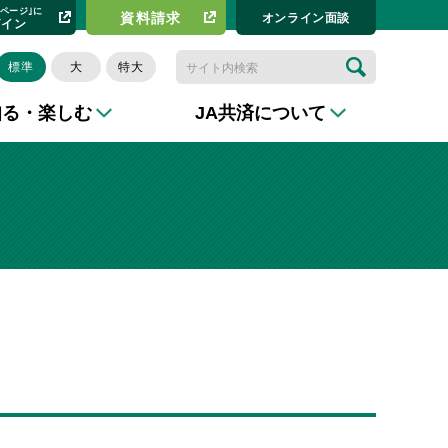
イページ｣に
資料請求​
オンライン⾯談
グイン
標準
大
特大
知る・楽しむ
JA共済について