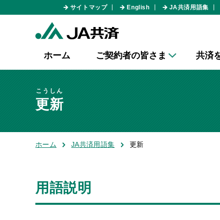
サイトマップ
English
JA共済用語集
ホーム
ご契約者の皆さま
共済
こうしん
更新
ホーム
JA共済用語集
更新
用語説明