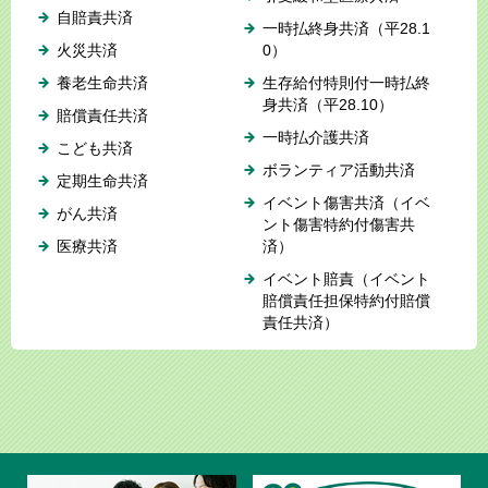
自賠責共済
一時払終身共済（平28.1
火災共済
0）
養老生命共済
生存給付特則付一時払終
身共済（平28.10）
賠償責任共済
一時払介護共済
こども共済
ボランティア活動共済
定期生命共済
イベント傷害共済（イベ
がん共済
ント傷害特約付傷害共
医療共済
済）
イベント賠責（イベント
賠償責任担保特約付賠償
責任共済）