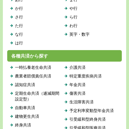
か行
や行
さ行
ら行
た行
わ行
な行
英字・数字
は行
各種共済から探す
一時払養老生命共済
介護共済
農業者賠償責任共済
特定重度疾病共済
認知症共済
年金共済
定期生命共済（逓減期間
傷害共済
設定型）
生活障害共済
自動車共済
予定利率変動型年金共済
建物更生共済
引受緩和型終身共済
終身共済
引受緩和型医療共済