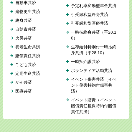
自動車共済
予定利率変動型年金共済
建物更生共済
引受緩和型終身共済
終身共済
引受緩和型医療共済
自賠責共済
一時払終身共済（平28.1
火災共済
0）
養老生命共済
生存給付特則付一時払終
身共済（平28.10）
賠償責任共済
一時払介護共済
こども共済
ボランティア活動共済
定期生命共済
イベント傷害共済（イベ
がん共済
ント傷害特約付傷害共
医療共済
済）
イベント賠責（イベント
賠償責任担保特約付賠償
責任共済）