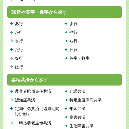
50音や英字・数字から探す
あ行
ま行
か行
や行
さ行
ら行
た行
わ行
な行
英字・数字
は行
各種共済から探す
農業者賠償責任共済
介護共済
認知症共済
特定重度疾病共済
定期生命共済（逓減期間
年金共済
設定型）
傷害共済
一時払養老生命共済
生活障害共済