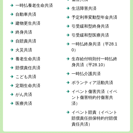
一時払養老生命共済
生活障害共済
自動車共済
予定利率変動型年金共済
建物更生共済
引受緩和型終身共済
終身共済
引受緩和型医療共済
自賠責共済
一時払終身共済（平28.1
火災共済
0）
養老生命共済
生存給付特則付一時払終
身共済（平28.10）
賠償責任共済
一時払介護共済
こども共済
ボランティア活動共済
定期生命共済
イベント傷害共済（イベ
がん共済
ント傷害特約付傷害共
医療共済
済）
イベント賠責（イベント
賠償責任担保特約付賠償
責任共済）