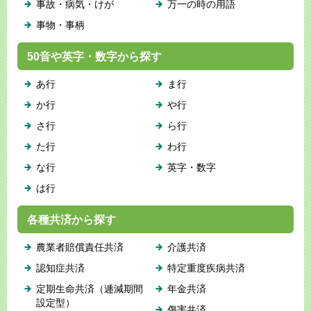
事故・病気・けが
万一の時の用語
事物・事柄
50音や英字・数字から探す
あ行
ま行
か行
や行
さ行
ら行
た行
わ行
な行
英字・数字
は行
各種共済から探す
農業者賠償責任共済
介護共済
認知症共済
特定重度疾病共済
定期生命共済（逓減期間
年金共済
設定型）
傷害共済