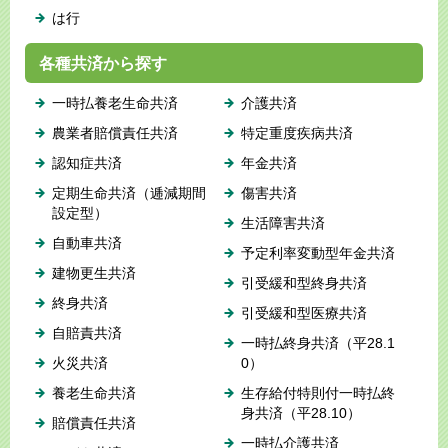
は行
各種共済から探す
一時払養老生命共済
介護共済
農業者賠償責任共済
特定重度疾病共済
認知症共済
年金共済
定期生命共済（逓減期間
傷害共済
設定型）
生活障害共済
自動車共済
予定利率変動型年金共済
建物更生共済
引受緩和型終身共済
終身共済
引受緩和型医療共済
自賠責共済
一時払終身共済（平28.1
火災共済
0）
養老生命共済
生存給付特則付一時払終
身共済（平28.10）
賠償責任共済
一時払介護共済