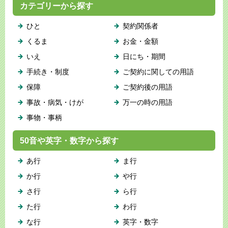
カテゴリーから探す
ひと
契約関係者
くるま
お金・金額
いえ
日にち・期間
手続き・制度
ご契約に関しての用語
保障
ご契約後の用語
事故・病気・けが
万一の時の用語
事物・事柄
50音や英字・数字から探す
あ行
ま行
か行
や行
さ行
ら行
た行
わ行
な行
英字・数字