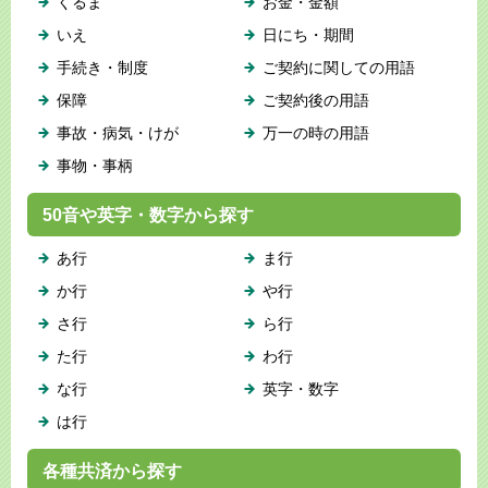
くるま
お金・金額
いえ
日にち・期間
手続き・制度
ご契約に関しての用語
保障
ご契約後の用語
事故・病気・けが
万一の時の用語
事物・事柄
50音や英字・数字から探す
あ行
ま行
か行
や行
さ行
ら行
た行
わ行
な行
英字・数字
は行
各種共済から探す