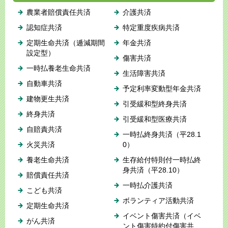
農業者賠償責任共済
介護共済
認知症共済
特定重度疾病共済
定期生命共済（逓減期間
年金共済
設定型）
傷害共済
一時払養老生命共済
生活障害共済
自動車共済
予定利率変動型年金共済
建物更生共済
引受緩和型終身共済
終身共済
引受緩和型医療共済
自賠責共済
一時払終身共済（平28.1
火災共済
0）
養老生命共済
生存給付特則付一時払終
身共済（平28.10）
賠償責任共済
一時払介護共済
こども共済
ボランティア活動共済
定期生命共済
イベント傷害共済（イベ
がん共済
ント傷害特約付傷害共