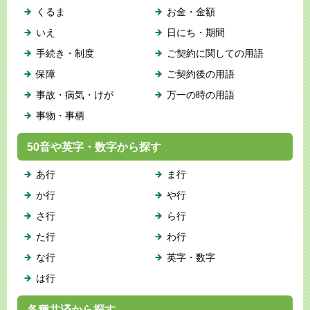
くるま
お金・金額
いえ
日にち・期間
手続き・制度
ご契約に関しての用語
保障
ご契約後の用語
事故・病気・けが
万一の時の用語
事物・事柄
50音や英字・数字から探す
あ行
ま行
か行
や行
さ行
ら行
た行
わ行
な行
英字・数字
は行
各種共済から探す