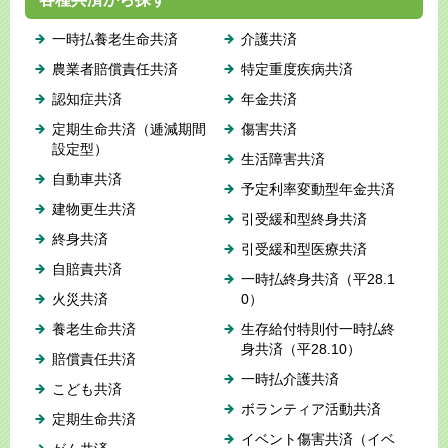
一時払養老生命共済
介護共済
農業者賠償責任共済
特定重度疾病共済
認知症共済
年金共済
定期生命共済（逓減期間
傷害共済
設定型）
生活障害共済
自動車共済
予定利率変動型年金共済
建物更生共済
引受緩和型終身共済
終身共済
引受緩和型医療共済
自賠責共済
一時払終身共済（平28.1
火災共済
0）
養老生命共済
生存給付特則付一時払終
身共済（平28.10）
賠償責任共済
一時払介護共済
こども共済
ボランティア活動共済
定期生命共済
イベント傷害共済（イベ