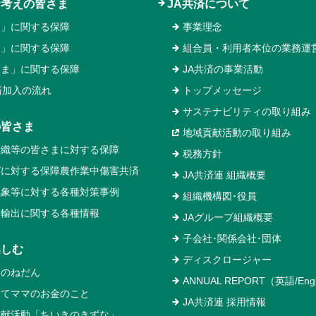
お考えの皆さま
JA共済について
と」に関する保障
事業理念
え」に関する保障
組合員・利用者本位の業務運
るま」に関する保障
JA共済の事業活動
済加入の流れ
トップメッセージ
サステナビリティの取り組み
の皆さま
地域貢献活動の取り組み
組織等の皆さまに対する保障
税務方針
ガに対する保障農作業中傷害共済
JA共済連 組織概要
気象等に対する各種対策事例
組織機構図･役員
物輸出に関する各種情報
JAグループ組織概要
子会社･関係会社･団体
楽しむ
ディスクロージャー
いのねだん
ANNUAL REPORT（英語/Engl
めてママのお金のこと
JA共済連 採用情報
貢献活動「ちいきのきずな」