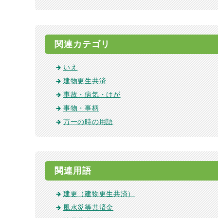
関連カテゴリ
いえ
建物更生共済
事故・病気・けが
事物・事柄
万一の時の用語
関連用語
建更（建物更生共済）
風水災等共済金