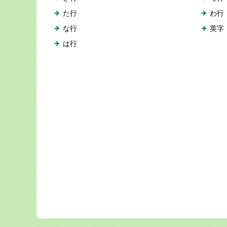
た行
わ行
な行
英字
は行