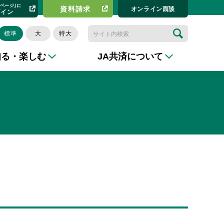
イページ｣に
資料請求​
オンライン⾯談
グイン
標準
大
特大
知る・楽しむ
JA共済について