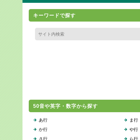
キーワードで探す
50音や英字・数字から探す
あ行
ま行
か行
や行
さ行
ら行