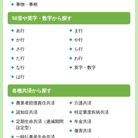
事物・事柄
50音や英字・数字から探す
あ行
ま行
か行
や行
さ行
ら行
た行
わ行
な行
英字・数字
は行
各種共済から探す
農業者賠償責任共済
介護共済
認知症共済
特定重度疾病共済
定期生命共済（逓減期間
年金共済
設定型）
傷害共済
一時払養老生命共済