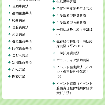
生活障害共済
自動車共済
予定利率変動型年金共済
建物更生共済
引受緩和型終身共済
終身共済
引受緩和型医療共済
自賠責共済
一時払終身共済（平28.1
火災共済
0）
養老生命共済
生存給付特則付一時払終
身共済（平28.10）
賠償責任共済
一時払介護共済
こども共済
ボランティア活動共済
定期生命共済
イベント傷害共済（イベ
がん共済
ント傷害特約付傷害共
医療共済
済）
イベント賠責（イベント
賠償責任担保特約付賠償
責任共済）