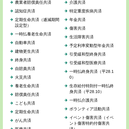
農業者賠償責任共済
介護共済
認知症共済
特定重度疾病共済
定期生命共済（逓減期間
年金共済
設定型）
傷害共済
一時払養老生命共済
生活障害共済
自動車共済
予定利率変動型年金共済
建物更生共済
引受緩和型終身共済
終身共済
引受緩和型医療共済
自賠責共済
一時払終身共済（平28.1
火災共済
0）
養老生命共済
生存給付特則付一時払終
身共済（平28.10）
賠償責任共済
一時払介護共済
こども共済
ボランティア活動共済
定期生命共済
イベント傷害共済（イベ
がん共済
ント傷害特約付傷害共
医療共済
済）