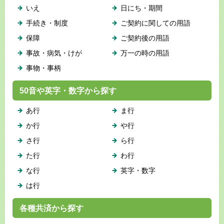
いえ
日にち・期間
手続き・制度
ご契約に関しての用語
保障
ご契約後の用語
事故・病気・けが
万一の時の用語
事物・事柄
50音や英字・数字から探す
あ行
ま行
か行
や行
さ行
ら行
た行
わ行
な行
英字・数字
は行
各種共済から探す