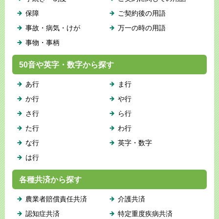
保障
ご契約後の用語
事故・病気・けが
万一の時の用語
事物・事柄
50音や英字・数字から探す
あ行
ま行
か行
や行
さ行
ら行
た行
わ行
な行
英字・数字
は行
各種共済から探す
農業者賠償責任共済
介護共済
認知症共済
特定重度疾病共済