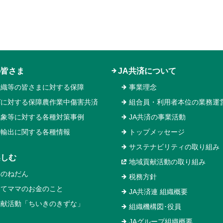
の皆さま
JA共済について
組織等の皆さまに対する保障
事業理念
ガに対する保障農作業中傷害共済
組合員・利用者本位の業務運
気象等に対する各種対策事例
JA共済の事業活動
物輸出に関する各種情報
トップメッセージ
サステナビリティの取り組み
楽しむ
地域貢献活動の取り組み
いのねだん
税務方針
めてママのお金のこと
JA共済連 組織概要
貢献活動「ちいきのきずな」
組織機構図･役員
JAグループ組織概要