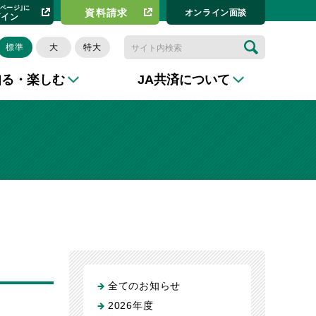
イページ｣に
資料請求​
オンライン⾯談
グイン
標準
大
特大
知る・楽しむ
JA共済について
全てのお知らせ
2026年度