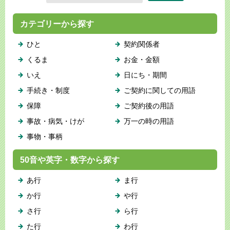
カテゴリーから探す
ひと
契約関係者
くるま
お金・金額
いえ
日にち・期間
手続き・制度
ご契約に関しての用語
保障
ご契約後の用語
事故・病気・けが
万一の時の用語
事物・事柄
50音や英字・数字から探す
あ行
ま行
か行
や行
さ行
ら行
た行
わ行