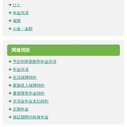
ひと
年金共済
保障
お金・金額
関連用語
予定利率変動型年金共済
年金共済
生活保障特約
家族収入保障特約
重度障害年金特約
共済金年金支払特約
定期年金
保証期間付終身年金