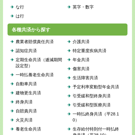
な行
英字・数字
は行
各種共済から探す
農業者賠償責任共済
介護共済
認知症共済
特定重度疾病共済
定期生命共済（逓減期間
年金共済
設定型）
傷害共済
一時払養老生命共済
生活障害共済
自動車共済
予定利率変動型年金共済
建物更生共済
引受緩和型終身共済
終身共済
引受緩和型医療共済
自賠責共済
一時払終身共済（平28.1
火災共済
0）
養老生命共済
生存給付特則付一時払終
身共済（平28.10）