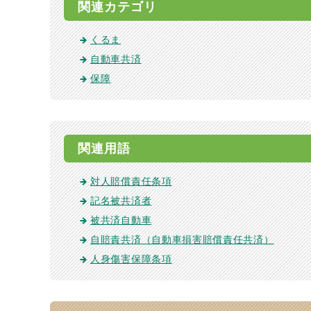
関連カテゴリ
くるま
自動車共済
保障
関連用語
対人賠償責任条項
記名被共済者
被共済自動車
自賠責共済（自動車損害賠償責任共済）
人身傷害保障条項