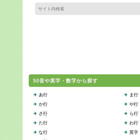
50音や英字・数字から探す
あ行
ま行
か行
や行
さ行
ら行
た行
わ行
な行
英字