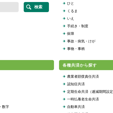
ひと
くるま
いえ
手続き・制度
保障
事故・病気・けが
事物・事柄
各種共済から探す
農業者賠償責任共済
認知症共済
定期生命共済（逓減期間設定
一時払養老生命共済
・数字
自動車共済