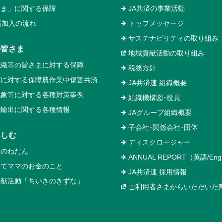
るま」に関する保障
JA共済の事業活動
済加入の流れ
トップメッセージ
サステナビリティの取り組み
の皆さま
地域貢献活動の取り組み
組織等の皆さまに対する保障
税務方針
ガに対する保障農作業中傷害共済
JA共済連 組織概要
気象等に対する各種対策事例
組織機構図･役員
物輸出に関する各種情報
JAグループ組織概要
子会社･関係会社･団体
楽しむ
ディスクロージャー
いのねだん
ANNUAL REPORT（英語/Engl
めてママのお金のこと
JA共済連 採用情報
貢献活動「ちいきのきずな」
ご利用者さまからいただいた