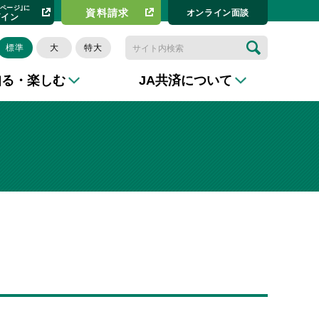
イページ｣に
資料請求​
オンライン⾯談
グイン
標準
大
特大
知る・楽しむ
JA共済について