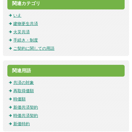
関連カテゴリ
いえ
建物更生共済
火災共済
手続き・制度
ご契約に関しての用語
関連用語
共済の対象
再取得価額
時価額
新価共済契約
時価共済契約
新価特約