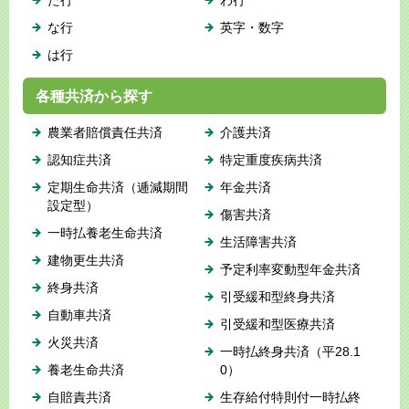
な行
英字・数字
は行
各種共済から探す
農業者賠償責任共済
介護共済
認知症共済
特定重度疾病共済
定期生命共済（逓減期間
年金共済
設定型）
傷害共済
一時払養老生命共済
生活障害共済
建物更生共済
予定利率変動型年金共済
終身共済
引受緩和型終身共済
自動車共済
引受緩和型医療共済
火災共済
一時払終身共済（平28.1
養老生命共済
0）
自賠責共済
生存給付特則付一時払終