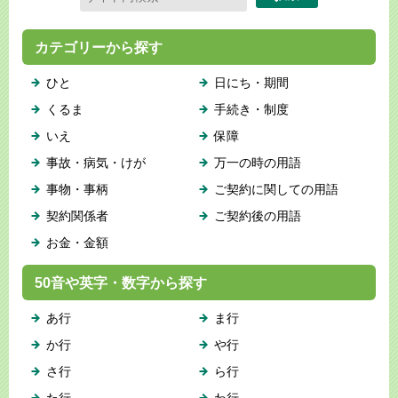
カテゴリーから探す
ひと
日にち・期間
くるま
手続き・制度
いえ
保障
事故・病気・けが
万一の時の用語
事物・事柄
ご契約に関しての用語
契約関係者
ご契約後の用語
お金・金額
50音や英字・数字から探す
あ行
ま行
か行
や行
さ行
ら行
た行
わ行