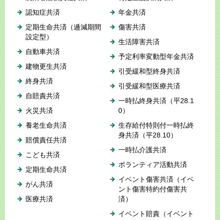
認知症共済
年金共済
定期生命共済（逓減期間
傷害共済
設定型）
生活障害共済
自動車共済
予定利率変動型年金共済
建物更生共済
引受緩和型終身共済
終身共済
引受緩和型医療共済
自賠責共済
一時払終身共済（平28.1
火災共済
0）
養老生命共済
生存給付特則付一時払終
身共済（平28.10）
賠償責任共済
一時払介護共済
こども共済
ボランティア活動共済
定期生命共済
イベント傷害共済（イベ
がん共済
ント傷害特約付傷害共
医療共済
済）
イベント賠責（イベント