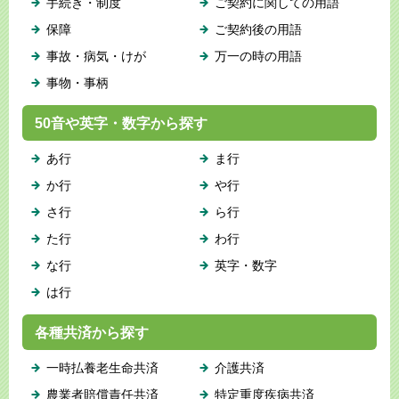
手続き・制度
ご契約に関しての用語
保障
ご契約後の用語
事故・病気・けが
万一の時の用語
事物・事柄
50音や英字・数字から探す
あ行
ま行
か行
や行
さ行
ら行
た行
わ行
な行
英字・数字
は行
各種共済から探す
一時払養老生命共済
介護共済
農業者賠償責任共済
特定重度疾病共済