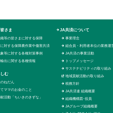
の皆さま
JA共済について
組織等の皆さまに対する保障
事業理念
ガに対する保障農作業中傷害共済
組合員・利用者本位の業務運
気象等に対する各種対策事例
JA共済の事業活動
物輸出に関する各種情報
トップメッセージ
サステナビリティの取り組み
楽しむ
地域貢献活動の取り組み
いのねだん
税務方針
めてママのお金のこと
JA共済連 組織概要
貢献活動「ちいきのきずな」
組織機構図･役員
JAグループ組織概要