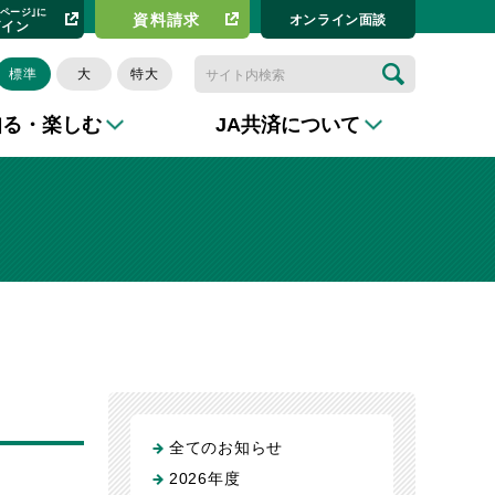
イページ｣に
資料請求​
オンライン⾯談
グイン
標準
大
特大
知る・楽しむ
JA共済について
全てのお知らせ
2026年度