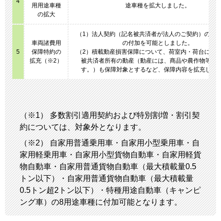
4
用用途車種
途車種を拡大しました。
の拡大
（1）法人契約（記名被共済者が法人のご契約）の場
車両諸費用
の付加を可能としました。
5
保障特約の
（2）積載動産損害保障について、荷室内・荷台に収
拡充（※2）
被共済者所有の動産（動産には、商品や農作物等も
す。）も保障対象とするなど、保障内容を拡充しま
（※1） 多数割引適用契約および特別割増・割引契
約については、対象外となります。
（※2） 自家用普通乗用車・自家用小型乗用車・自
家用軽乗用車・自家用小型貨物自動車・自家用軽貨
物自動車・自家用普通貨物自動車（最大積載量0.5
トン以下）・自家用普通貨物自動車（最大積載量
0.5トン超2トン以下）・特種用途自動車（キャンピ
ング車）の8用途車種に付加可能となります。