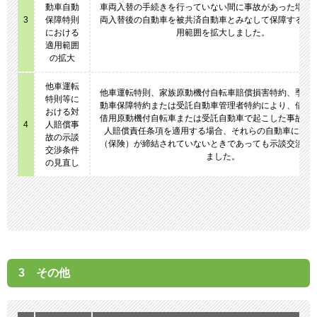
動車自動
車両入替の手続きを行っていない間に事故があった場合
3
保障特則
両入替後の自動車を被共済自動車とみなして保障する本
における
用範囲を拡大しました。
適用範囲
の拡大
他車運転
他車運転特則、家族原動機付自転車賠償損害特約、季節
特則等に
動車保障特約または受託自動車管理者特約により、借用
おける対
借用原動機付自転車または受託自動車で起こした事故に
4
人賠償事
人賠償責任条項を適用する場合、それらの自動車に自賠
故の示談
（保険）が締結されていないときであっても示談交渉を
交渉条件
ました。
の見直し
3 その他