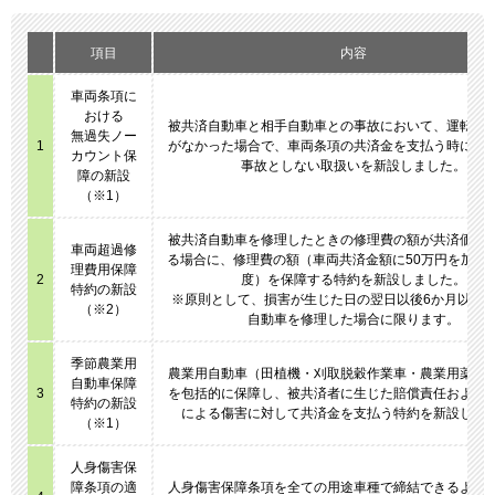
項目
内容
車両条項に
おける
被共済自動車と相手自動車との事故において、運転者
無過失ノー
1
がなかった場合で、車両条項の共済金を支払う時に等
カウント保
事故としない取扱いを新設しました。
障の新設
（※1）
被共済自動車を修理したときの修理費の額が共済価額
車両超過修
る場合に、修理費の額（車両共済金額に50万円を加え
理費用保障
2
度）を保障する特約を新設しました。
特約の新設
※原則として、損害が生じた日の翌日以後6か月以内
（※2）
自動車を修理した場合に限ります。
季節農業用
農業用自動車（田植機・刈取脱穀作業車・農業用薬剤
自動車保障
3
を包括的に保障し、被共済者に生じた賠償責任および
特約の新設
による傷害に対して共済金を支払う特約を新設しま
（※1）
人身傷害保
障条項の適
人身傷害保障条項を全ての用途車種で締結できるよう