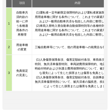
項目
内容
自動車共
(1)運転者一定年齢限定保障特約および運転者家族限定
済約款の
用用途車種に関する条件について、これまでの家庭用自
統一に伴
および一般用自動車共済を包括した内容に整理しまし
1
う各種適
(2)車両入替時入替自動車自動保障特則等の各種特則・
用条件の
用用途車種に関する条件について、これまでの家庭用自
再整理
および一般用自動車共済を包括した内容に整理しまし
用途車種
2
三輪自動車等について、他の用途車種への統廃合を行い
の変更
(1)人身傷害保障条項、傷害定額給付条項、車両条項、
特則、無共済車傷害特則、車両諸費用保障特約、地震等
時給付特約および弁護士費用保障特約について、被共済
免責規定
3
な過失によって生じた損害または傷害を免責としまし
の見直し
(2)人身傷害保障条項、傷害定額給付条項、自損事故特
無共済車傷害特則について、被共済者の脳疾患、疾病、
によって生じた損害または傷害を免責としました