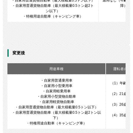
・自家用普通貨物自動車（最大積載量0.5トン以下）
適用なし（年齢を
・自家用普通貨物自動車（最大積載量0.5トン超2ト
障）
ン以下）
・特種用途自動車（キャンピング車）
変更後
用途車種
運転者の年
・自家用普通乗用車
（1）年齢を
・自家用小型乗用車
障
・自家用軽乗用車
（2）21歳以
・自家用小型貨物自動車
障
・自家用軽貨物自動車
（3）26歳以
・自家用普通貨物自動車（最大積載量0.5トン以下）
障
・自家用普通貨物自動車（最大積載量0.5トン超2トン以
（4）35歳以
下）
障
・特種用途自動車（キャンピング車）