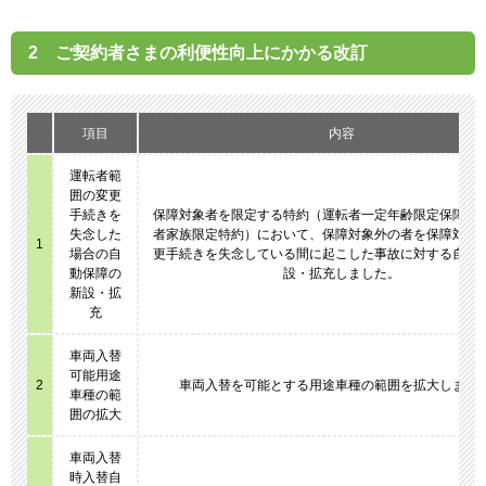
2 ご契約者さまの利便性向上にかかる改訂
項目
内容
運転者範
囲の変更
手続きを
保障対象者を限定する特約（運転者一定年齢限定保障特
失念した
者家族限定特約）において、保障対象外の者を保障対象
1
場合の自
更手続きを失念している間に起こした事故に対する自動
動保障の
設・拡充しました。
新設・拡
充
車両入替
可能用途
2
車両入替を可能とする用途車種の範囲を拡大しまし
車種の範
囲の拡大
車両入替
時入替自