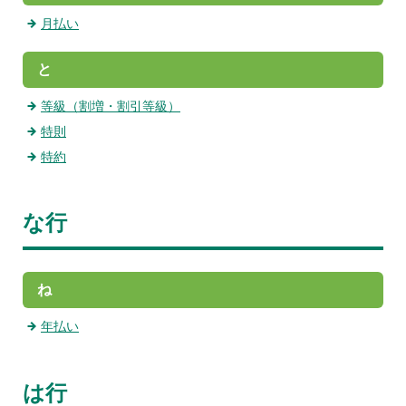
月払い
と
等級（割増・割引等級）
特則
特約
な行
ね
年払い
は行