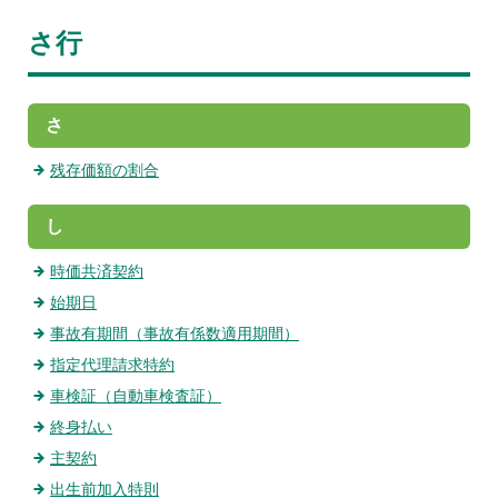
さ行
さ
残存価額の割合
し
時価共済契約
始期日
事故有期間（事故有係数適用期間）
指定代理請求特約
車検証（自動車検査証）
終身払い
主契約
出生前加入特則