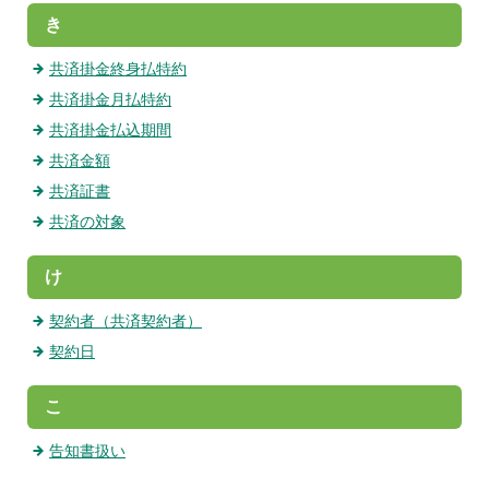
き
共済掛金終身払特約
共済掛金月払特約
共済掛金払込期間
共済金額
共済証書
共済の対象
け
契約者（共済契約者）
契約日
こ
告知書扱い