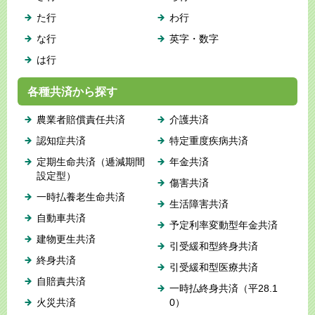
た行
わ行
な行
英字・数字
は行
各種共済から探す
農業者賠償責任共済
介護共済
認知症共済
特定重度疾病共済
定期生命共済（逓減期間
年金共済
設定型）
傷害共済
一時払養老生命共済
生活障害共済
自動車共済
予定利率変動型年金共済
建物更生共済
引受緩和型終身共済
終身共済
引受緩和型医療共済
自賠責共済
一時払終身共済（平28.1
火災共済
0）